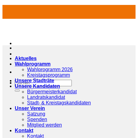
Zum
Inhalt
springen
Aktuelles
Wahlprogramm
Wahlprogramm 2026
Kreistagsprogramm
Unsere Stadträte
Unsere Kandidaten
Bürgermeisterkandidat
Landratskandidat
Stadt- & Kreistagskandidaten
Unser Verein
Satzung
Spenden
Mitglied werden
Kontakt
Kontakt