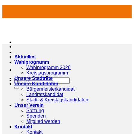
Zum
Inhalt
springen
Aktuelles
Wahlprogramm
Wahlprogramm 2026
Kreistagsprogramm
Unsere Stadträte
Unsere Kandidaten
Bürgermeisterkandidat
Landratskandidat
Stadt- & Kreistagskandidaten
Unser Verein
Satzung
Spenden
Mitglied werden
Kontakt
Kontakt