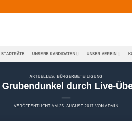
 STADTRÄTE
UNSERE KANDIDATEN
UNSER VEREIN
K
AKTUELLES
,
BÜRGERBETEILIGUNG
s Grubendunkel durch Live-Üb
VERÖFFENTLICHT AM
25. AUGUST 2017
VON
ADMIN