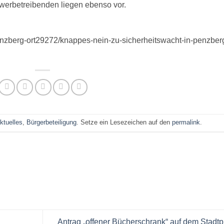
werbetreibenden liegen ebenso vor.
enzberg-ort29272/knappes-nein-zu-sicherheitswacht-in-penzber
ktuelles
,
Bürgerbeteiligung
. Setze ein Lesezeichen auf den
permalink
.
Antrag „offener Bücherschrank“ auf dem Stadtp